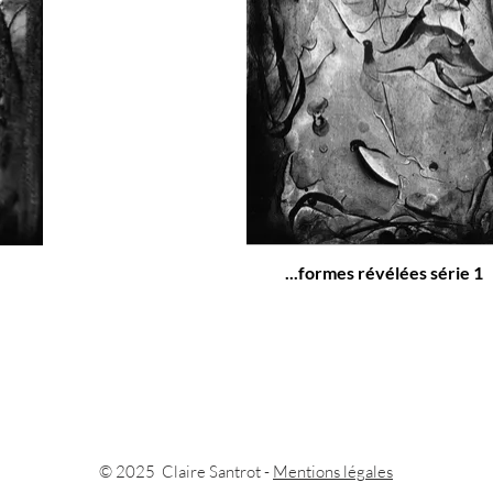
...formes révélées série 1
© 2025 Claire Santrot -
Mentions légales